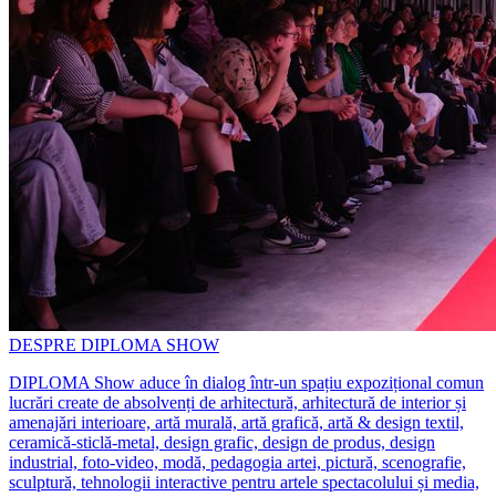
DESPRE DIPLOMA SHOW
DIPLOMA Show aduce în dialog într-un spațiu expozițional comun
lucrări create de absolvenți de arhitectură, arhitectură de interior și
amenajări interioare, artă murală, artă grafică, artă & design textil,
ceramică-sticlă-metal, design grafic, design de produs, design
industrial, foto-video, modă, pedagogia artei, pictură, scenografie,
sculptură, tehnologii interactive pentru artele spectacolului și media,