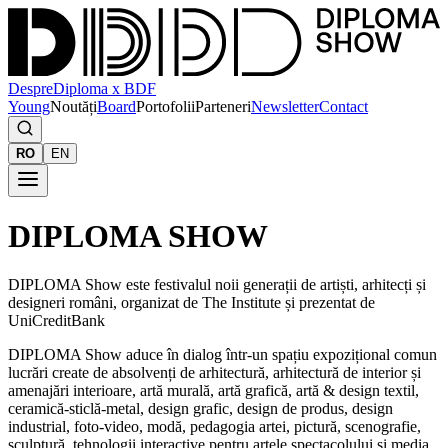
Despre
Diploma x BDF
Young
Noutăți
Board
Portofolii
Parteneri
Newsletter
Contact
RO
EN
DIPLOMA SHOW
DIPLOMA Show este festivalul noii generații de artiști, arhitecți și
designeri români, organizat de The Institute și prezentat de
UniCreditBank
DIPLOMA Show aduce în dialog într-un spațiu expozițional comun
lucrări create de absolvenți de arhitectură, arhitectură de interior și
amenajări interioare, artă murală, artă grafică, artă & design textil,
ceramică-sticlă-metal, design grafic, design de produs, design
industrial, foto-video, modă, pedagogia artei, pictură, scenografie,
sculptură, tehnologii interactive pentru artele spectacolului și media,