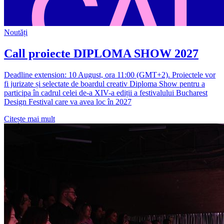
Noutăți
Call proiecte DIPLOMA SHOW 2027
Deadline extension: 10 August, ora 11:00 (GMT+2). Proiectele vor
fi jurizate și selectate de boardul creativ Diploma Show pentru a
participa în cadrul celei de-a XIV-a ediții a festivalului Bucharest
Design Festival care va avea loc în 2027
Citește mai mult