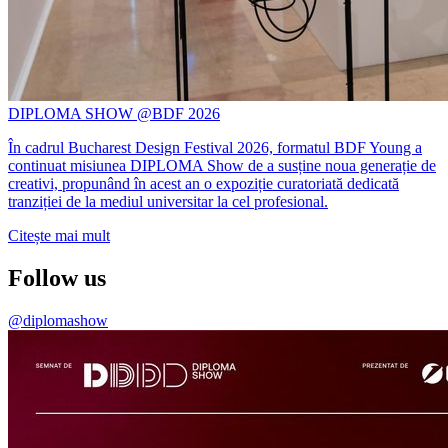
DIPLOMA SHOW @BDF 2026
În cadrul Bucharest Design Festival 2026, formatul BDF Young a
continuat misiunea DIPLOMA Show de a susține noua generație de
creativi, propunând în acest an o expoziție curatoriată dedicată
tranziției de la mediul universitar la cel profesional.
Citește mai mult
Follow us
@diplomashow