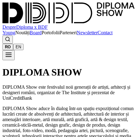
Despre
Diploma x BDF
Young
Noutăți
Board
Portofolii
Parteneri
Newsletter
Contact
RO
EN
DIPLOMA SHOW
DIPLOMA Show este festivalul noii generații de artiști, arhitecți și
designeri români, organizat de The Institute și prezentat de
UniCreditBank
DIPLOMA Show aduce în dialog într-un spațiu expozițional comun
lucrări create de absolvenți de arhitectură, arhitectură de interior și
amenajări interioare, artă murală, artă grafică, artă & design textil,
ceramică-sticlă-metal, design grafic, design de produs, design
industrial, foto-video, modă, pedagogia artei, pictură, scenografie,
sculptură, tehnologii interactive pentru artele spectacolului și media,