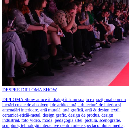
DESPRE DIPLOMA SHOW
DIPLOMA Show aduce în dialog într-un spațiu expozițional comun
lucrări create de absolvenți de arhitectură, arhitectură de interior și
amenajări interioare, artă murală, artă grafică, artă & design textil,
ceramică-sticlă-metal, design grafic, design de produs, design
industrial, foto-video, modă, pedagogia artei, pictură, scenografie,
sculptură, tehnologii interactive pentru artele spectacolului și media,