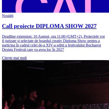
Noutăți
Call proiecte DIPLOMA SHOW 2027
Deadline extension: 10 August, ora 11:00 (GMT+2). Proiectele vor
fi jurizate și selectate de boardul creativ Diploma Show pentru a
participa în cadrul celei de-a XIV-a ediții a festivalului Bucharest
Design Festival care va avea loc în 2027
Citește mai mult