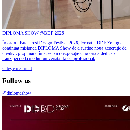
DIPLOMA SHOW @BDF 2026
În cadrul Bucharest Design Festival 2026, formatul BDF Young a
continuat misiunea DIPLOMA Show de a susține noua generație de
creativi, propunând în acest an o expoziție curatoriată dedicată
tranziției de la mediul universitar la cel profesional.
Citește mai mult
Follow us
@diplomashow