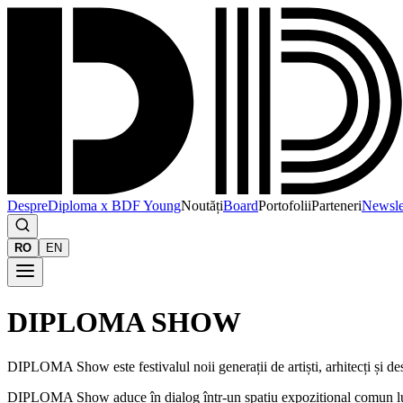
Despre
Diploma x BDF Young
Noutăți
Board
Portofolii
Parteneri
Newsle
RO
EN
DIPLOMA SHOW
DIPLOMA Show este festivalul noii generații de artiști, arhitecți și d
DIPLOMA Show aduce în dialog într-un spațiu expozițional comun lucrări 