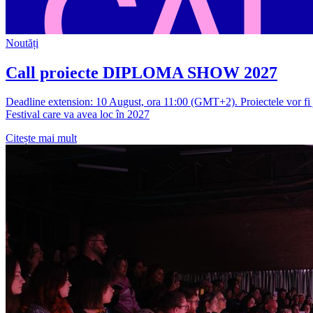
Noutăți
Call proiecte DIPLOMA SHOW 2027
Deadline extension: 10 August, ora 11:00 (GMT+2). Proiectele vor fi ju
Festival care va avea loc în 2027
Citește mai mult