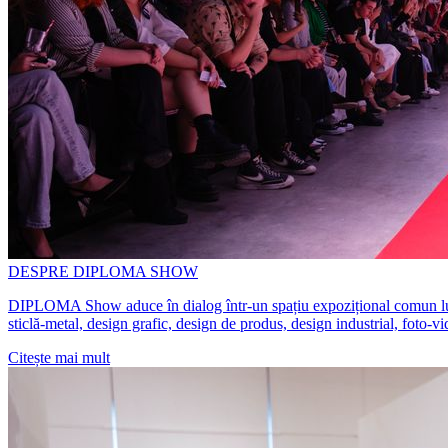
DESPRE DIPLOMA SHOW
DIPLOMA Show aduce în dialog într-un spațiu expozițional comun lucrări 
sticlă-metal, design grafic, design de produs, design industrial, foto-v
Citește mai mult