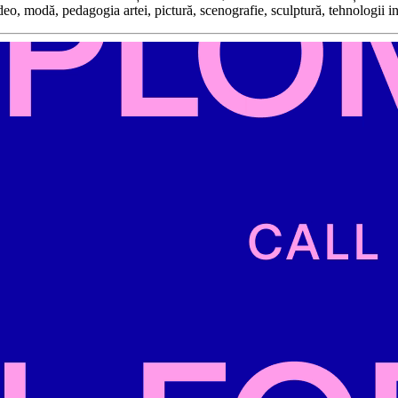
ideo, modă, pedagogia artei, pictură, scenografie, sculptură, tehnologii i