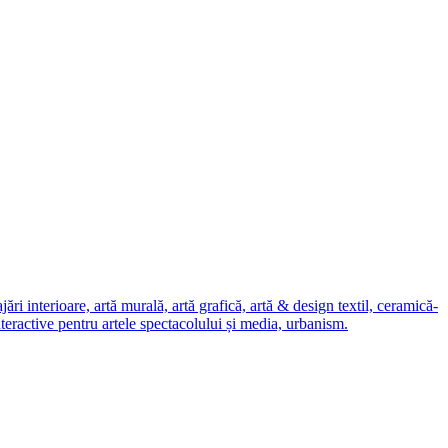
i interioare, artă murală, artă grafică, artă & design textil, ceramică-
nteractive pentru artele spectacolului și media, urbanism.