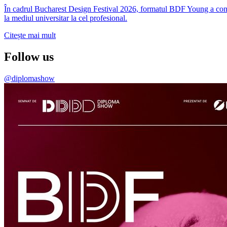
În cadrul Bucharest Design Festival 2026, formatul BDF Young a conti
la mediul universitar la cel profesional.
Citește mai mult
Follow us
@diplomashow