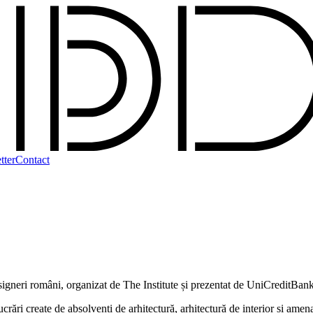
tter
Contact
esigneri români, organizat de The Institute și prezentat de UniCreditBan
create de absolvenți de arhitectură, arhitectură de interior și amenajăr