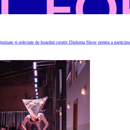
rizate și selectate de boardul creativ Diploma Show pentru a participa 