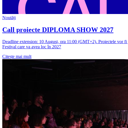
Noutăți
Call proiecte DIPLOMA SHOW 2027
Deadline extension: 10 August, ora 11:00 (GMT+2). Proiectele vor fi ju
Festival care va avea loc în 2027
Citește mai mult