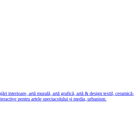
i interioare, artă murală, artă grafică, artă & design textil, ceramică-
nteractive pentru artele spectacolului și media, urbanism.