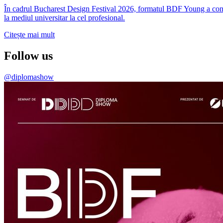
În cadrul Bucharest Design Festival 2026, formatul BDF Young a conti
la mediul universitar la cel profesional.
Citește mai mult
Follow us
@diplomashow