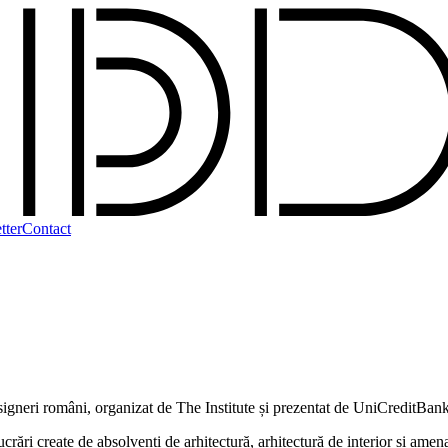
tter
Contact
esigneri români, organizat de The Institute și prezentat de UniCreditBan
create de absolvenți de arhitectură, arhitectură de interior și amenajăr