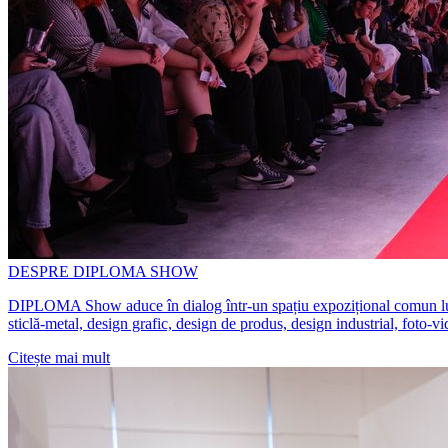
DESPRE DIPLOMA SHOW
DIPLOMA Show aduce în dialog într-un spațiu expozițional comun lucrări 
sticlă-metal, design grafic, design de produs, design industrial, foto-v
Citește mai mult