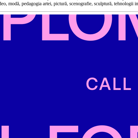
ideo, modă, pedagogia artei, pictură, scenografie, sculptură, tehnologii i