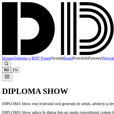
Despre
Diploma x BDF Young
Noutăți
Board
Portofolii
Parteneri
Newsle
RO
EN
DIPLOMA SHOW
DIPLOMA Show este festivalul noii generații de artiști, arhitecți și d
DIPLOMA Show aduce în dialog într-un spațiu expozițional comun lucrări 